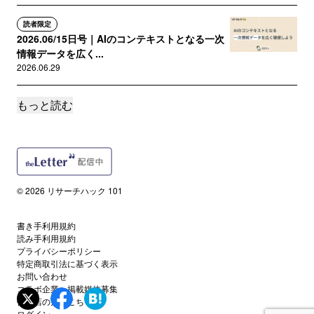
読者限定
2026.06/15日号｜AIのコンテキストとなる一次
情報データを広く...
2026.06.29
もっと読む
読者限定
2026.06/01日号｜エンジニア起点で進化するユ
ーザビリティテスト...
2026.06.18
読者限定
© 2026 リサーチハック 101
2026.05/15日号｜AIネイティブ企業はGTMフェ
ーズで調査リリ...
書き手利用規約
2026.05.28
読み手利用規約
プライバシーポリシー
特定商取引法に基づく表示
読者限定
お問い合わせ
2026.05/01日号｜AI時代に行うユーザー調査の
コラボ企業・掲載媒体募集
順序は、インタビ...
代理店の方はこちら
2026.05.08
ログイン