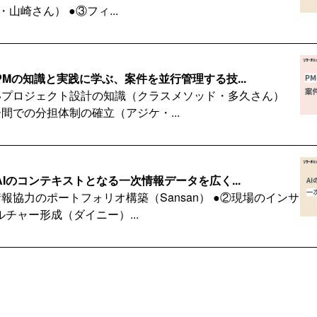
ド・山崎さん） ●③フィ...
日号｜PMの知識と実践に学ぶ、案件を並行管理する技...
いプロジェクト設計の知識（クラスメソッド・多久さん）
間での分担体制の確立（アジケ・...
日号｜AIのコンテキストとなる一次情報データを広く...
報協力のポートフォリオ構築（Sansan） ●②現場のインサ
チャー形成（ダイニー）...
日号｜エンジニア起点で進化するユーザビリティテスト...
：User Acceptance Testingの設計と運用（ビズリーチ・uchi