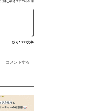
公開
書き手にのみ公開
残り
1000
文字
コメントする