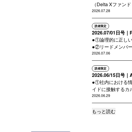
（Delta Xファン
2026.07.28
読者限定
2026.07/01
●①論理的に正し
●②リードメンバー
2026.07.06
読者限定
2026.06/15
●①社内における情
イドに接触するカル
2026.06.29
もっと読む
読者限定
2026.06/01
●①Agentic UAT
さん） ●...