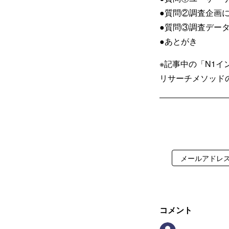
●質問②調査企画
●質問③調査デー
●あとがき
※記事中の「N1イ
リサーチメソッド
コメント