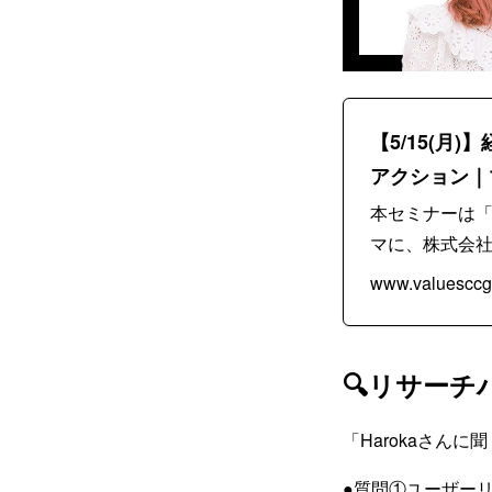
【5/15(
アクション｜
本セミナーは
マに、株式会社ス
www.valuesccg
🔍リサーチハ
「Harokaさん
●質問①ユーザー